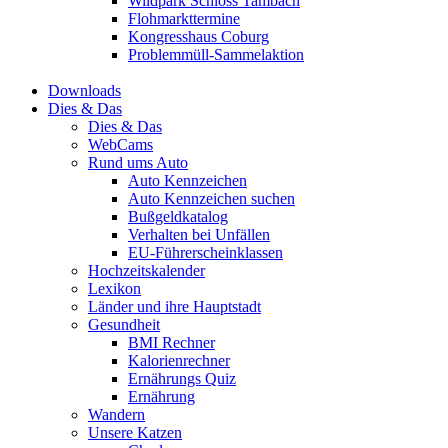
Wildpark Schloss Tambach
Flohmarkttermine
Kongresshaus Coburg
Problemmüll-Sammelaktion
Downloads
Dies & Das
Dies & Das
WebCams
Rund ums Auto
Auto Kennzeichen
Auto Kennzeichen suchen
Bußgeldkatalog
Verhalten bei Unfällen
EU-Führerscheinklassen
Hochzeitskalender
Lexikon
Länder und ihre Hauptstadt
Gesundheit
BMI Rechner
Kalorienrechner
Ernährungs Quiz
Ernährung
Wandern
Unsere Katzen