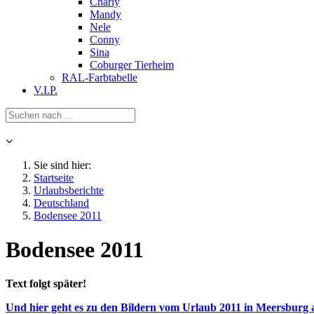
Charly
Mandy
Nele
Conny
Sina
Coburger Tierheim
RAL-Farbtabelle
V.I.P.
Sie sind hier:
Startseite
Urlaubsberichte
Deutschland
Bodensee 2011
Bodensee 2011
Text folgt später!
Und hier geht es zu den Bildern vom Urlaub 2011 in Meersburg